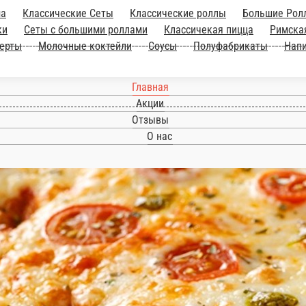
Шаурма
Классические Сеты
Классические роллы
е роллы
Большие Горячие роллы
Маки
Сеты 
Бургеры
Пицца Лайт
Салаты
Комбо
Супы
и
Главная
Акции
Отзывы
О нас