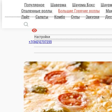
Популярное
Шаверма
Шаурма Бокс
Запеченные роллы
Большие Опаленны
Пермь
пицца
Римская Пицца
Премиум пицца
коктейли
Соусы
Полуфабрикаты
Напитк
ru
Настройки
+7(342)2737255