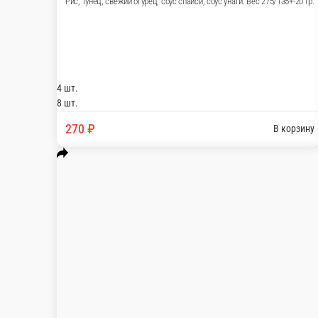
Темпура с Тунцом
Рис, тунец, свежий огурец, соус спайси, с
4 шт.
8 шт.
270 ₽