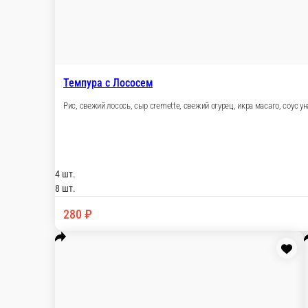
Темпура с Окунем
Рис, филе окуня, сыр cremette, свежий огу