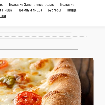
Большие Роллы
Большие
с большими роллами
Классичекая
Закуски
Десерты
Молочные