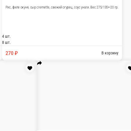
оус унаги. Вес 275/135+-20 гр.
В корзину