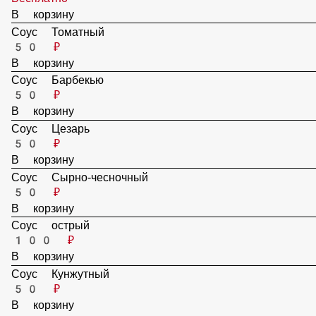
Сыр Чеддер
70 ₽
Сыр Горгонзола
70 ₽
Соуса
Без соуса
Бесплатно
В корзину