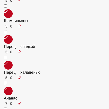
Сыр Пармезан
70 ₽
Сыр Чеддер
70 ₽
Сыр Горгонзола
70 ₽