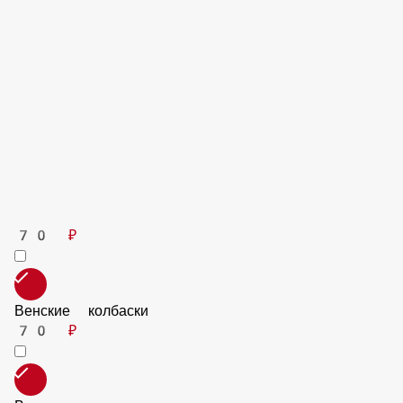
70 ₽
Томаты Черри
70 ₽
Лук красный
50 ₽
Маслины
50 ₽