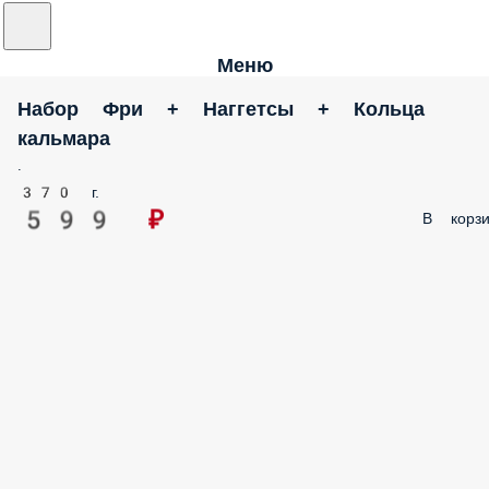
Меню
Набор Фри + Наггетсы + Кольца
кальмара
.
370 г.
599 ₽
В корзи