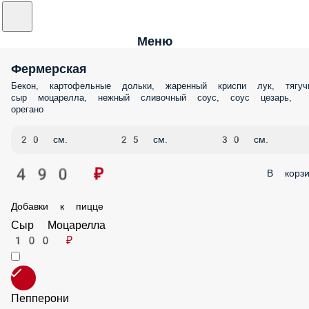
Меню
Фермерская
Бекон, картофельные дольки, жаренный криспи лук, тягучий сыр
моцарелла, нежный сливочный соус, соус цезарь, орегано
20 см.
25 см.
30 см.
490 ₽
В корз
Добавки к пицце
Сыр Моцарелла
100 ₽