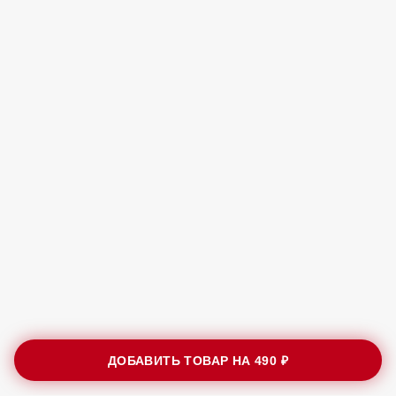
В корзину
Соус Барбекью
50 ₽
В корзину
Соус Цезарь
50 ₽
В корзину
Соус Сырно-чесночный
50 ₽
В корзину
Соус острый
100 ₽
В корзину
ДОБАВИТЬ ТОВАР НА
490 ₽
Соус Кунжутный