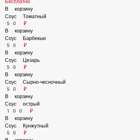
Сыр Чеддер
70 ₽
Сыр Горгонзола
70 ₽
Соуса
Без соуса
Бесплатно
В корзину