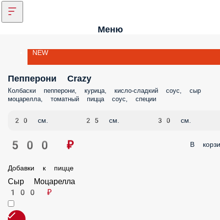
Меню
NEW
Пепперони Crazy
Колбаски пепперони, курица, кисло-сладкий соус, сыр моцарелла,
томатный пицца соус, специи
20 см.
25 см.
30 см.
500 ₽
В корз
Добавки к пицце
Сыр Моцарелла
100 ₽